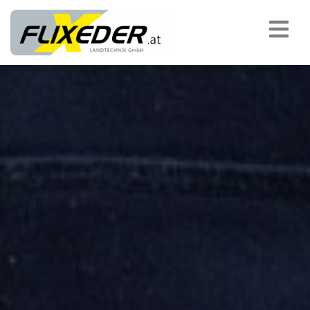
padding-top:
MASCHINENÜBERGABEN