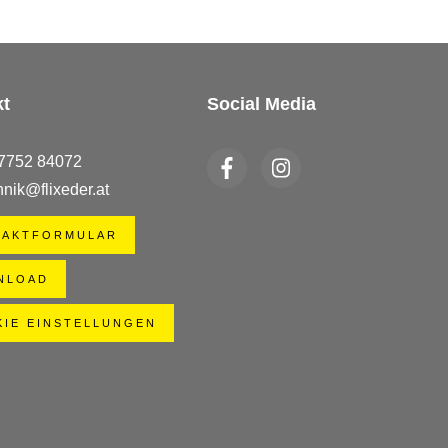
kt
Social Media
 7752 84072
hnik@flixeder.at
TAKTFORMULAR
NLOAD
IE EINSTELLUNGEN