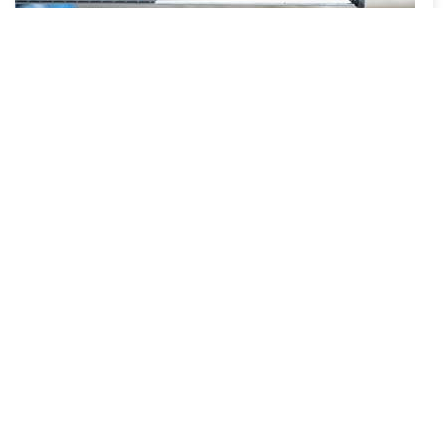
Ersatzteile
Wir haben die gängisten Lindner Ersatzteile lagernd. Alle
anderen sind binnen 24 h bei uns abholbar.
X-SHOP
ZURÜCK