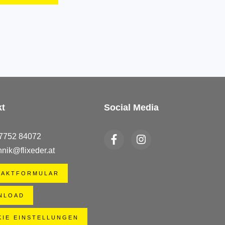
kt
Social Media
 7752 84072
hnik@flixeder.at
TAKTFORMULAR
NLOAD
IE EINSTELLUNGEN