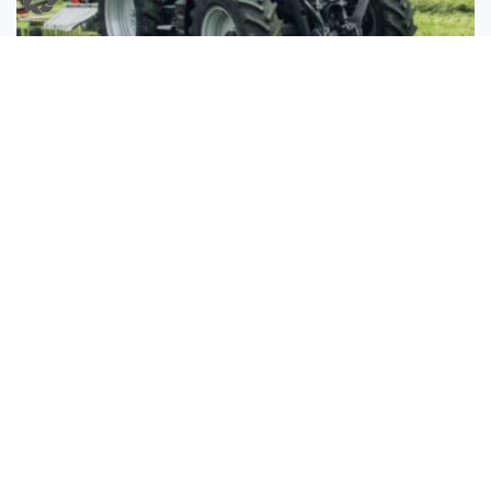
Neue MF Aktionsmodelle – top Technik zum
fairen Preis
Neue MF Aktionsmodelle. Wir haben top Technik zum
fairen Preis.
MEHR LESEN