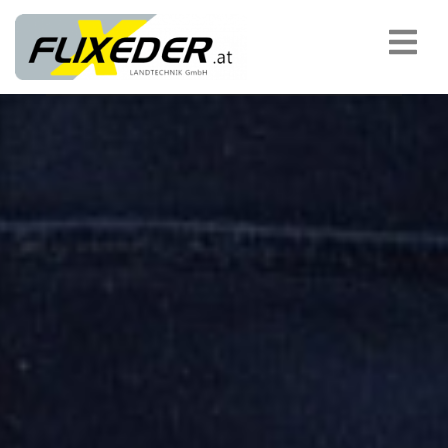
padding-top:
MASCHINENÜBERGABEN