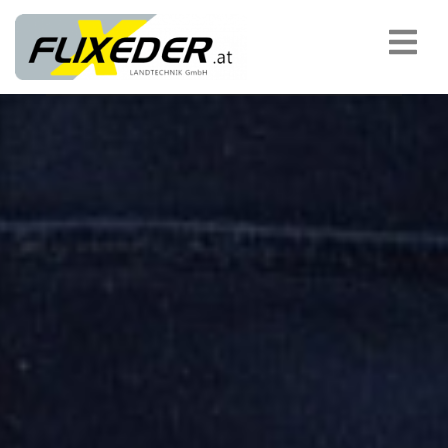
padding-top:
MASCHINENÜBERGABEN